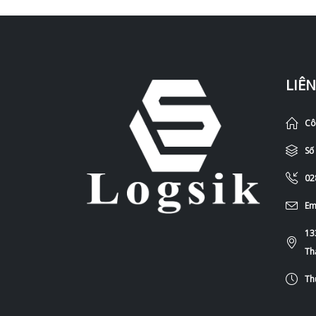
LIÊN
Cô
Số
02
Em
13
Th
Th