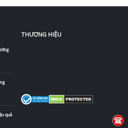
THƯƠNG HIỆU
hướng
ong
ệu quả