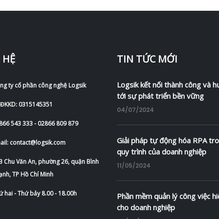
 HỆ
TIN TỨC MỚI
Logsik kết nối thành công và 
ng ty cổ phần công nghệ Logsik
tới sự phát triển bền vững
 ĐKKD: 0315145351
04/07/2024
866 543 333 - 02866 809 879
Giải pháp tự động hóa RPA tr
ail: contact@logsik.com
quy trình của doanh nghiệp
3 Chu Văn An, phường 26, quận Bình
11/05/2024
ạnh, TP Hồ Chí Minh
ứ hai - Thứ bảy 8.00 - 18.00h
Phần mềm quản lý công việc hi
cho doanh nghiệp