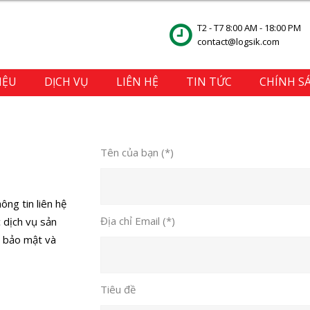
T2 - T7 8:00 AM - 18:00 PM
contact@logsik.com
IỆU
DỊCH VỤ
LIÊN HỆ
TIN TỨC
CHÍNH S
Tên của bạn (*)
ông tin liên hệ
Địa chỉ Email (*)
 dịch vụ sản
c bảo mật và
Tiêu đề