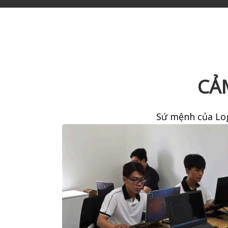
CẢ
Sứ mệnh của Log