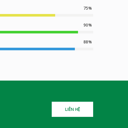
75
90
88
LIÊN HỆ