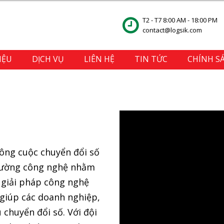
T2 - T7 8:00 AM - 18:00 PM
contact@logsik.com
IỆU
DỊCH VỤ
LIÊN HỆ
TIN TỨC
CHÍNH S
ông cuộc chuyển đổi số
trường công nghệ nhằm
 giải pháp công nghệ
 giúp các doanh nghiệp,
 chuyển đổi số. Với đội