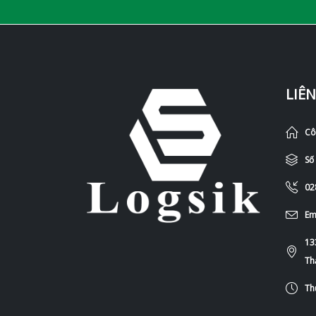
LIÊN
Cô
Số
02
Em
13
Th
Th