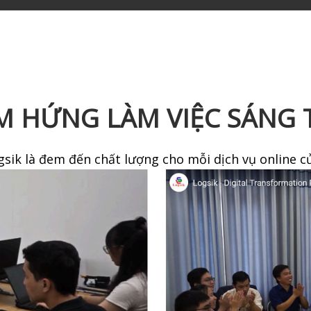
M HỨNG LÀM VIỆC SÁNG 
sik là đem đến chất lượng cho mỗi dịch vụ online c