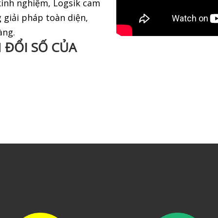
kinh nghiệm, Logsik cam
giải pháp toàn diện,
àng.
N ĐỔI SỐ CỦA