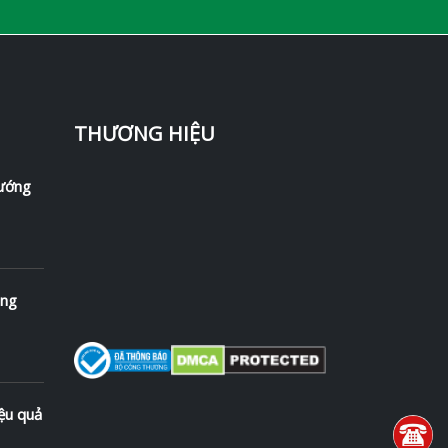
THƯƠNG HIỆU
hướng
ong
ệu quả