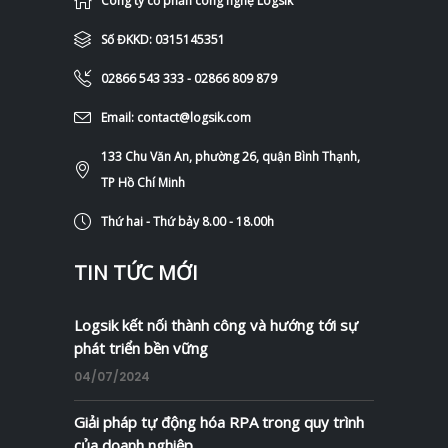
Công ty cổ phần công nghệ Logsik
Số ĐKKD: 0315145351
02866 543 333 - 02866 809 879
Email: contact@logsik.com
133 Chu Văn An, phường 26, quận Bình Thạnh,
TP Hồ Chí Minh
Thứ hai - Thứ bảy 8.00 - 18.00h
TIN TỨC MỚI
Logsik kết nối thành công và hướng tới sự
phát triển bền vững
04/07/2024
Giải pháp tự động hóa RPA trong quy trình
của doanh nghiệp